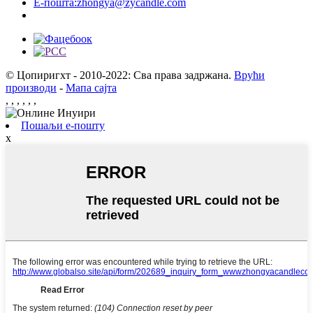
Е-пошта:
zhongya@zycandle.com
© Цопиригхт - 2010-2022: Сва права задржана.
Врући
производи
-
Мапа сајта
,
,
,
,
,
,
Пошаљи е-пошту
x