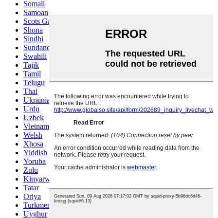
Somali
Samoan
Scots Gaelic
Shona
Sindhi
Sundanese
Swahili
Tajik
Tamil
Telugu
Thai
Ukrainian
Urdu
Uzbek
Vietnamese
Welsh
Xhosa
Yiddish
Yoruba
Zulu
Kinyarwanda
Tatar
Oriya
Turkmen
Uyghur