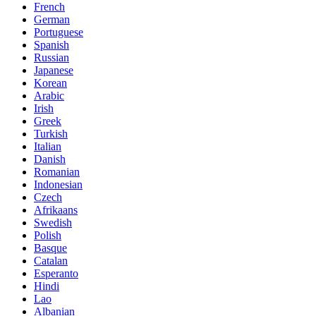
French
German
Portuguese
Spanish
Russian
Japanese
Korean
Arabic
Irish
Greek
Turkish
Italian
Danish
Romanian
Indonesian
Czech
Afrikaans
Swedish
Polish
Basque
Catalan
Esperanto
Hindi
Lao
Albanian