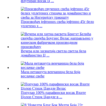
флутиран восак Ц ...
Произвођач јефтиних свећа јефтино 45г бело
уплетено х ...
Вечера или хизнатаја светла светла бела
домаћинство Ц ...
Мала нетакнута венчаница бела боја
веслачке свеће
Популар 100% парафински восак Вхите
Цолор Стицк Цандле в ...