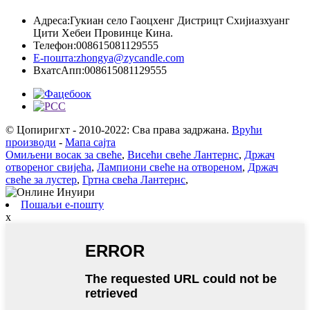
Адреса:
Гукиан село Гаоцхенг Дистрицт Схијиазхуанг
Цити Хебеи Провинце Кина.
Телефон:
008615081129555
Е-пошта:
zhongya@zycandle.com
ВхатсАпп:
008615081129555
© Цопиригхт - 2010-2022: Сва права задржана.
Врући
производи
-
Мапа сајта
Омиљени восак за свеће
,
Висећи свеће Лантернс
,
Држач
отвореног свијећа
,
Лампиони свеће на отвореном
,
Држач
свеће за лустер
,
Гртна свећа Лантернс
,
Пошаљи е-пошту
x