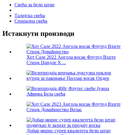
Свећа за бели штап
Талијска свећа
Спирална свећа
Истакнути производи
Хот Сале 2022 Ангола восак Флутед Вхите
Стицк Цандле Х ...
Добар мирис супер квалитета бели штап