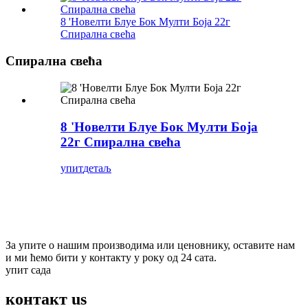
8 'Новелти Блуе Бок Мулти Боја 22г
Спирална свећа
Спирална свећа
8 'Новелти Блуе Бок Мулти Боја
22г Спирална свећа
упит
детаљ
претплатити се
& Буди ажуриран
За упите о нашим производима или ценовнику, оставите нам
и ми ћемо бити у контакту у року од 24 сата.
упит сада
контакт
us