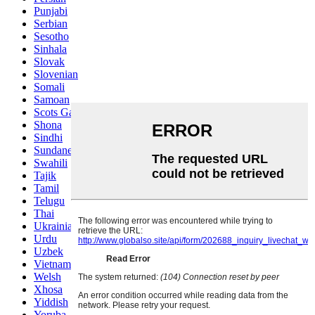
Punjabi
Serbian
Sesotho
Sinhala
Slovak
Slovenian
Somali
Samoan
Scots Gaelic
Shona
Sindhi
Sundanese
Swahili
Tajik
Tamil
Telugu
Thai
Ukrainian
Urdu
Uzbek
Vietnamese
Welsh
Xhosa
Yiddish
Yoruba