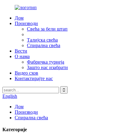
Дом
Производи
Свећа за бели штап
Талијска свећа
Спирална свећа
Вести
О нама
Фабричка турнеја
Зашто нас изабрати
Видео схов
Контактирајте нас
English
Дом
Производи
Спирална свећа
Категорије